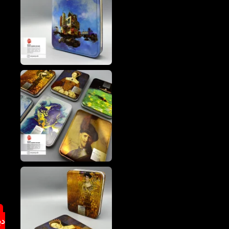
گرم
نوع
کاغذ:
تحریر
سفید+
کرافت+
نقطه‌چین+
مشکی
خط‌دار
تعداد
صفحات:
۳۰۰
صفحه
قیمت:
۶۰۰/۰۰۰
تومان
محصولات
دیگر