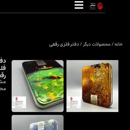
/ دفتر فلزی رقعی
ولات دیگر
دفتر
فلزی
رقعی
مشخصات
محصول:
ابعاد:
رقعی
(۲۰*۱۶
سانتی‌متر)
وزن:
۳۵۰